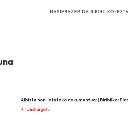
HASIERA
ZER DA BIRIBILKO?
EST
suna
Albiste honi lotutako dokumentua: |
Biribilko: P
Deskargatu