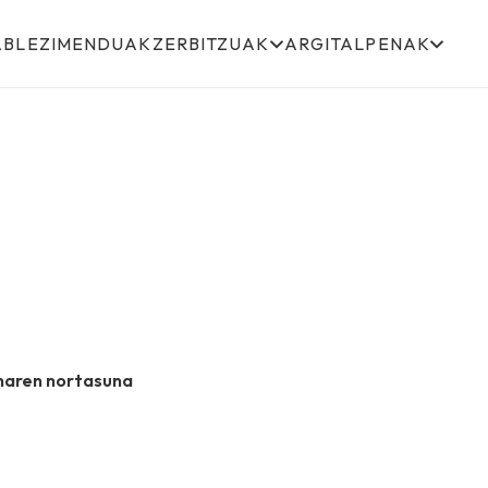
ABLEZIMENDUAK
ZERBITZUAK
ARGITALPENAK
lanaren nortasuna