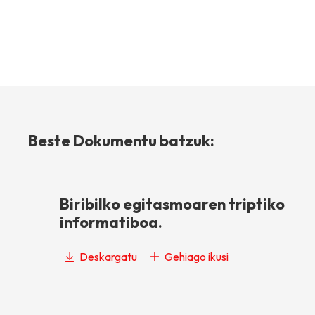
Beste Dokumentu batzuk:
Biribilko egitasmoaren triptiko
informatiboa.
Deskargatu
Gehiago ikusi