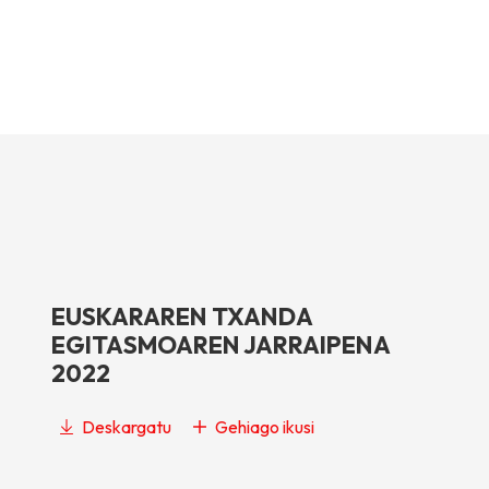
EUSKARAREN TXANDA
EGITASMOAREN JARRAIPENA
2022
Deskargatu
Gehiago ikusi