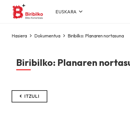
EUSKARA
Hasiera
Dokumentua
Biribilko: Planaren nortasuna
Biribilko: Planaren norta
ITZULI