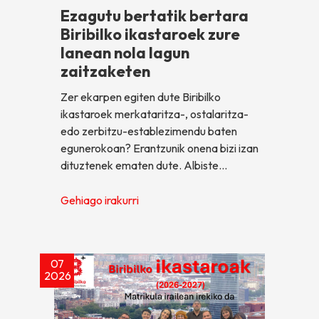
Ezagutu bertatik bertara
Biribilko ikastaroek zure
lanean nola lagun
zaitzaketen
Zer ekarpen egiten dute Biribilko
ikastaroek merkataritza-, ostalaritza-
edo zerbitzu-establezimendu baten
egunerokoan? Erantzunik onena bizi izan
dituztenek ematen dute. Albiste…
Gehiago irakurri
07
2026