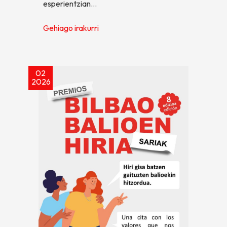
esperientzian…
Gehiago irakurri
02
2026