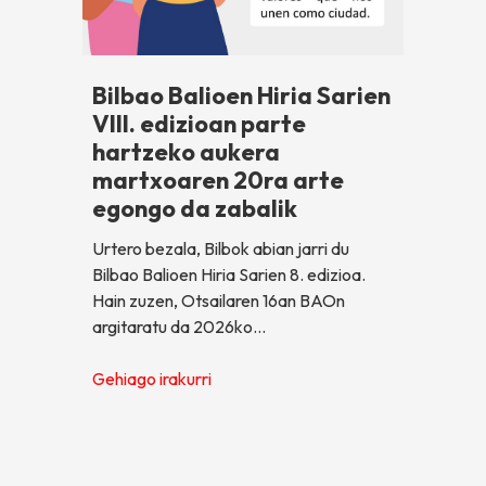
Bilbao Balioen Hiria Sarien
VIII. edizioan parte
hartzeko aukera
martxoaren 20ra arte
egongo da zabalik
Urtero bezala, Bilbok abian jarri du
Bilbao Balioen Hiria Sarien 8. edizioa.
Hain zuzen, Otsailaren 16an BAOn
argitaratu da 2026ko…
Gehiago irakurri