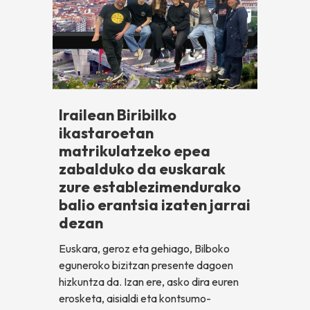
Irailean Biribilko
ikastaroetan
matrikulatzeko epea
zabalduko da euskarak
zure establezimendurako
balio erantsia izaten jarrai
dezan
Euskara, geroz eta gehiago, Bilboko
eguneroko bizitzan presente dagoen
hizkuntza da. Izan ere, asko dira euren
erosketa, aisialdi eta kontsumo-