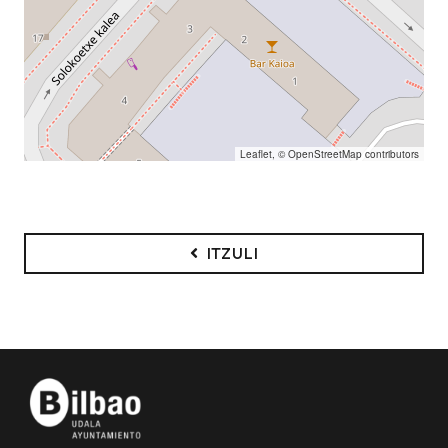
Leaflet
, ©
OpenStreetMap
contributors
ITZULI