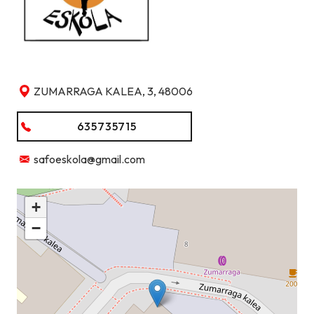
ZUMARRAGA KALEA, 3, 48006
635735715
safoeskola@gmail.com
+
−