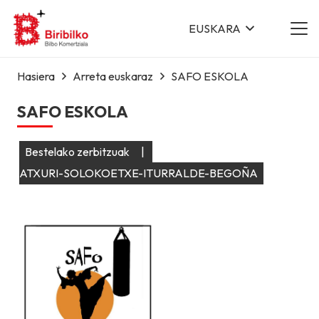
EUSKARA
Hasiera
Arreta euskaraz
SAFO ESKOLA
SAFO ESKOLA
Bestelako zerbitzuak
|
ATXURI-SOLOKOETXE-ITURRALDE-BEGOÑA