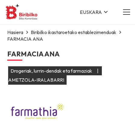
EUSKARA
Hasiera
Biribilko ikastaroetako establezimenduak
FARMACIA ANA
FARMACIA ANA
Drogeriak, lurrin-dendak eta farmaziak
|
AMETZOLA-IRALABARRI