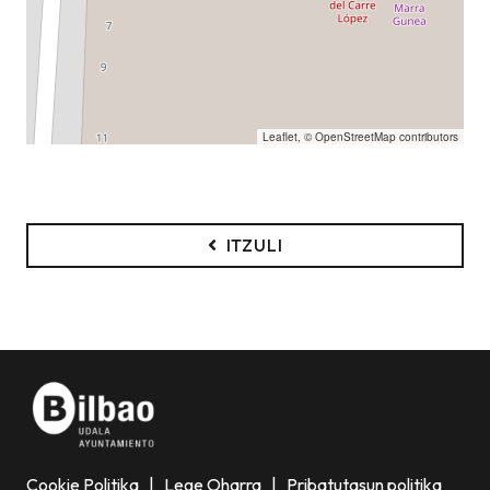
Leaflet
, ©
OpenStreetMap
contributors
ITZULI
Cookie Politika
|
Lege Oharra
|
Pribatutasun politika