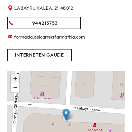
LABAYRU KALEA, 21, 48012
944215753
farmacia.delcarre@farmathia.com
INTERNETEN GAUDE
+
−