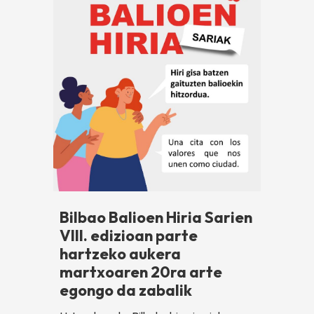
Bilbao Balioen Hiria Sarien
VIII. edizioan parte
hartzeko aukera
martxoaren 20ra arte
egongo da zabalik