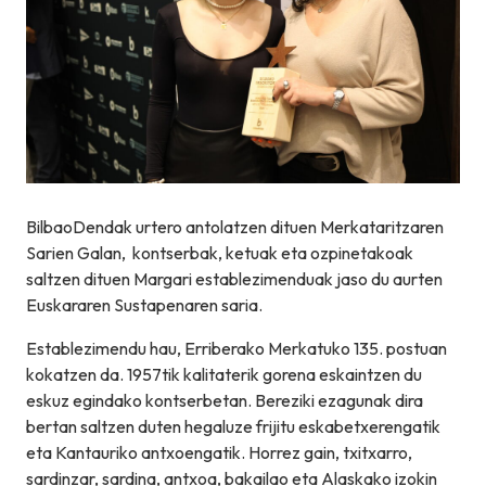
BilbaoDendak urtero antolatzen dituen Merkataritzaren
Sarien Galan, kontserbak, ketuak eta ozpinetakoak
saltzen dituen Margari establezimenduak jaso du aurten
Euskararen Sustapenaren saria.
Establezimendu hau, Erriberako Merkatuko 135. postuan
kokatzen da. 1957tik kalitaterik gorena eskaintzen du
eskuz egindako kontserbetan. Bereziki ezagunak dira
bertan saltzen duten hegaluze frijitu eskabetxerengatik
eta Kantauriko antxoengatik. Horrez gain, txitxarro,
sardinzar, sardina, antxoa, bakailao eta Alaskako izokin