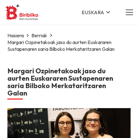
EUSKARA
Hasiera
Berriak
Margari Ozpinetakoak jaso du aurten Euskararen
Sustapenaren saria Bilboko Merkataritzaren Galan
Margari Ozpinetakoak jaso du
aurten Euskararen Sustapenaren
saria Bilboko Merkataritzaren
Galan