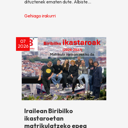
dituztenek ematen dute. Albiste…
Gehiago irakurri
07
2026
Irailean Biribilko
ikastaroetan
matrikulatzeko epea