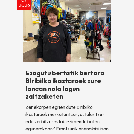
2026
Ezagutu bertatik bertara
Biribilko ikastaroek zure
lanean nola lagun
zaitzaketen
Zer ekarpen egiten dute Biribilko
ikastaroek merkataritza-, ostalaritza-
edo zerbitzu-establezimendu baten
egunerokoan? Erantzunik onena bizi izan