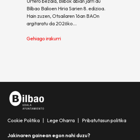
Urtero bezala, Bilbok abian jarri du
Bilbao Balioen Hiria Sarien 8. edizioa.
Hain zuzen, Otsailaren 16an BAOn
argitaratu da 2026ko…
Gehiago irakurri
Cookie Politika
|
Lege Oharra
|
Pribatutasun politika
Jakinaren gainean egon nahi duzu?