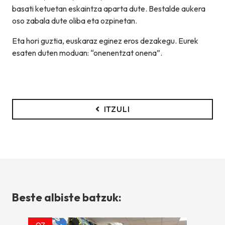
basati ketuetan eskaintza aparta dute. Bestalde aukera
oso zabala dute oliba eta ozpinetan.
Eta hori guztia, euskaraz eginez eros dezakegu. Eurek
esaten duten moduan: “onenentzat onena”.
ITZULI
Beste albiste batzuk:
07