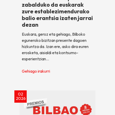
zabalduko da euskarak
zure establezimendurako
balio erantsia izaten jarrai
dezan
Euskara, geroz eta gehiago, Bilboko
eguneroko bizitzan presente dagoen
hizkuntza da. Izan ere, asko dira euren
erosketa, aisialdi eta kontsumo-
esperientzian…
Gehiago irakurri
02
2026