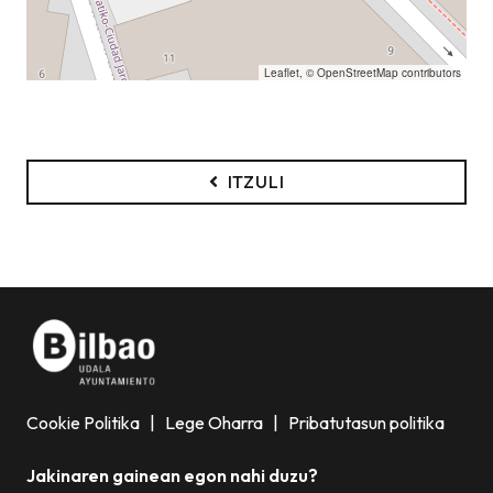
Leaflet
, ©
OpenStreetMap
contributors
ITZULI
Cookie Politika
|
Lege Oharra
|
Pribatutasun politika
Jakinaren gainean egon nahi duzu?