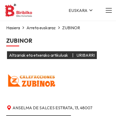
EUSKARA
Hasiera
Arreta euskaraz
ZUBINOR
ZUBINOR
Altzariak eta etxerako artikuluak
|
URIBARRI
ANSELMA DE SALCES ESTRATA, 13, 48007