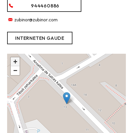
944460886
zubinor@zubinor.com
INTERNETEN GAUDE
+
−