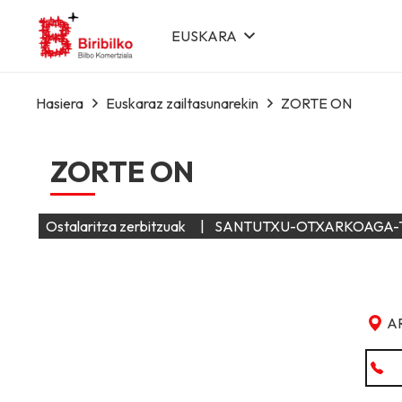
EUSKARA
Hasiera
Euskaraz zailtasunarekin
ZORTE ON
ZORTE ON
Ostalaritza zerbitzuak
|
SANTUTXU-OTXARKOAGA-
A