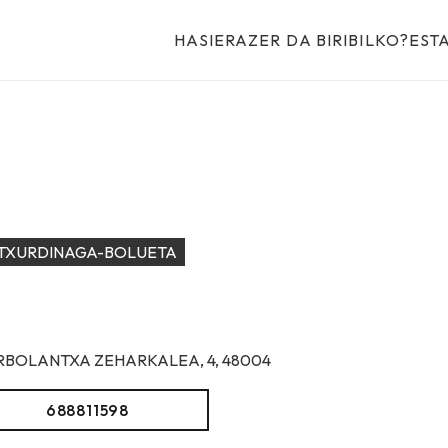
HASIERA
ZER DA BIRIBILKO?
EST
TXURDINAGA-BOLUETA
RBOLANTXA ZEHARKALEA, 4, 48004
688811598