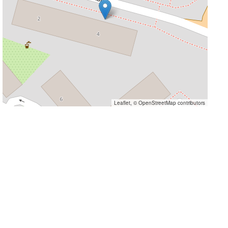
Leaflet
, ©
OpenStreetMap
contributors