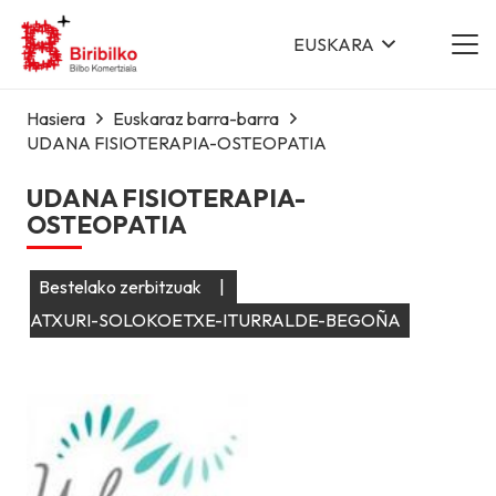
EUSKARA
Hasiera
Euskaraz barra-barra
UDANA FISIOTERAPIA-OSTEOPATIA
UDANA FISIOTERAPIA-
OSTEOPATIA
Bestelako zerbitzuak
|
ATXURI-SOLOKOETXE-ITURRALDE-BEGOÑA