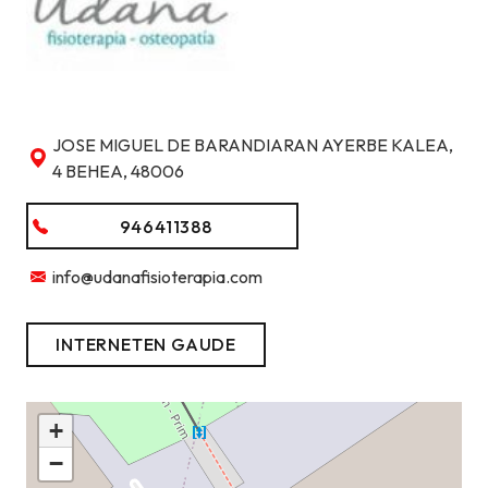
JOSE MIGUEL DE BARANDIARAN AYERBE KALEA,
4 BEHEA, 48006
946411388
info@udanafisioterapia.com
INTERNETEN GAUDE
+
−