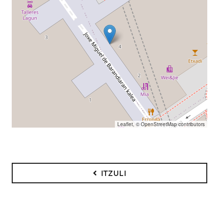
Leaflet
, ©
OpenStreetMap
contributors
ITZULI