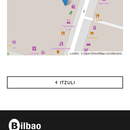
Leaflet
, ©
OpenStreetMap
contributors
ITZULI