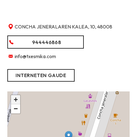
CONCHA JENERALAREN KALEA, 10, 48008
944446868
info@txesmika.com
INTERNETEN GAUDE
+
−