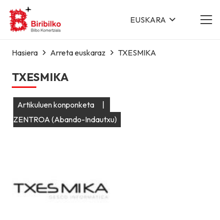
EUSKARA
Hasiera
Arreta euskaraz
TXESMIKA
TXESMIKA
Artikuluen konponketa
|
ZENTROA (Abando-Indautxu)