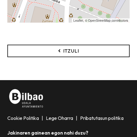
Leaflet
, ©
OpenStreetMap
contributors
ITZULI
Cookie Politika
|
Lege Oharra
|
Pribatutasun politika
Jakinaren gainean egon nahi duzu?