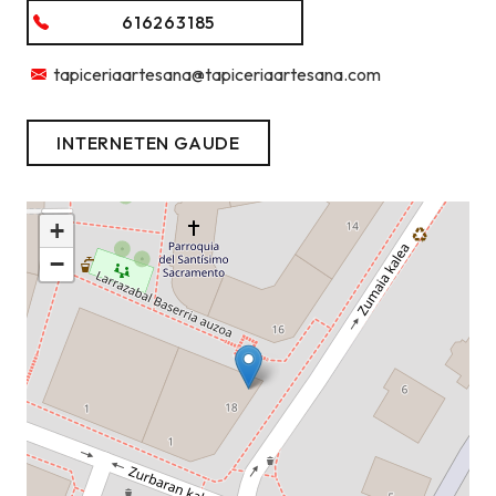
616263185
tapiceriaartesana@tapiceriaartesana.com
INTERNETEN GAUDE
+
−