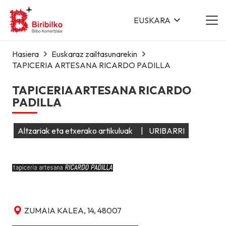
EUSKARA
Hasiera
Euskaraz zailtasunarekin
TAPICERIA ARTESANA RICARDO PADILLA
TAPICERIA ARTESANA RICARDO
PADILLA
Altzariak eta etxerako artikuluak
|
URIBARRI
ZUMAIA KALEA, 14, 48007