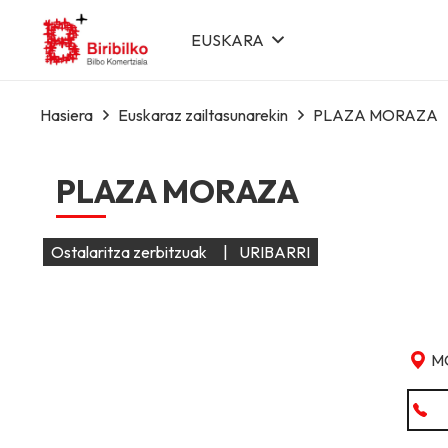
EUSKARA
Hasiera
Euskaraz zailtasunarekin
PLAZA MORAZA
PLAZA MORAZA
Ostalaritza zerbitzuak
|
URIBARRI
M