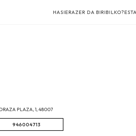
HASIERA
ZER DA BIRIBILKO?
EST
ORAZA PLAZA, 1, 48007
946004713