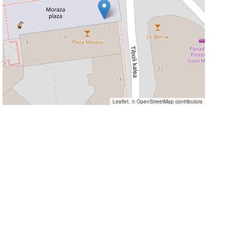
Leaflet
, ©
OpenStreetMap
contributors