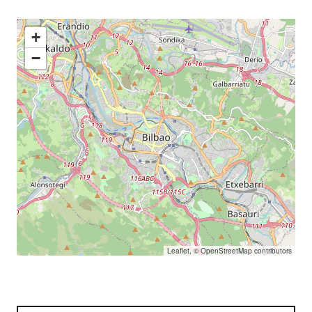
+
−
Leaflet
, ©
OpenStreetMap
contributors