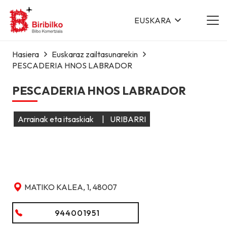
EUSKARA
Hasiera
Euskaraz zailtasunarekin
PESCADERIA HNOS LABRADOR
PESCADERIA HNOS LABRADOR
Arrainak eta itsaskiak
|
URIBARRI
MATIKO KALEA, 1, 48007
944001951