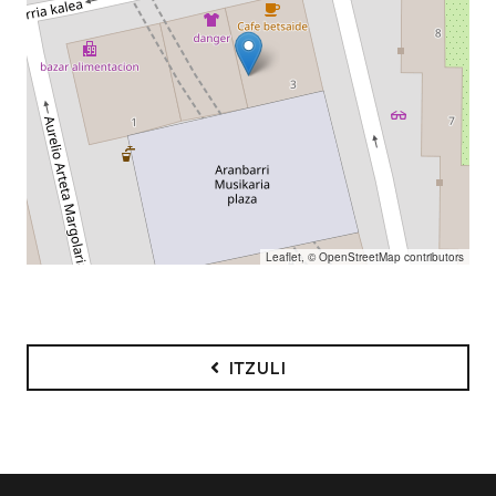
Leaflet
, ©
OpenStreetMap
contributors
ITZULI