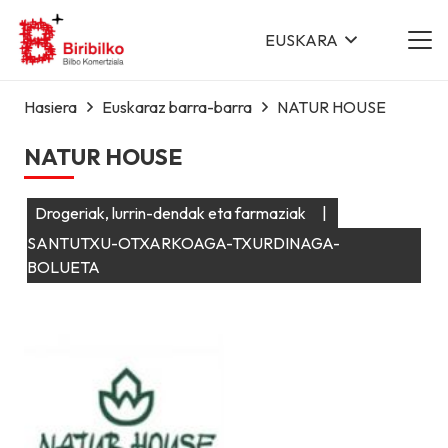
EUSKARA
Hasiera
Euskaraz barra-barra
NATUR HOUSE
NATUR HOUSE
Drogeriak, lurrin-dendak eta farmaziak
|
SANTUTXU-OTXARKOAGA-TXURDINAGA-
BOLUETA