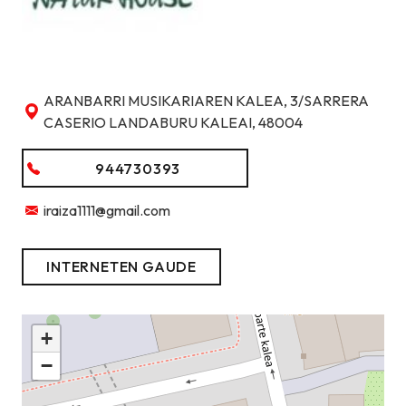
ARANBARRI MUSIKARIAREN KALEA, 3/SARRERA
CASERIO LANDABURU KALEAI, 48004
944730393
iraiza1111@gmail.com
INTERNETEN GAUDE
+
−