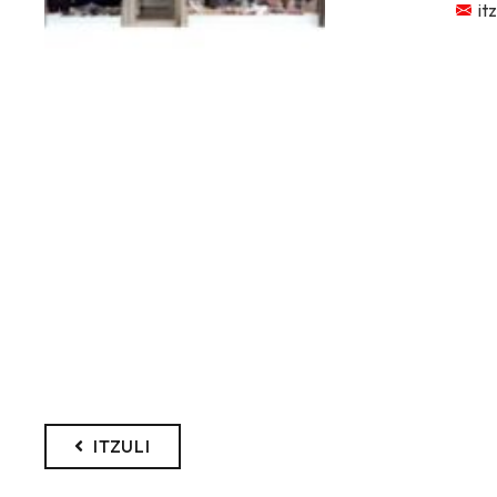
it
ITZULI