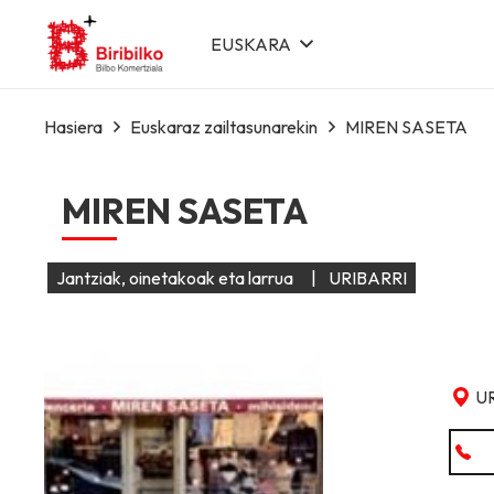
EUSKARA
Hasiera
Euskaraz zailtasunarekin
MIREN SASETA
MIREN SASETA
Jantziak, oinetakoak eta larrua
|
URIBARRI
U