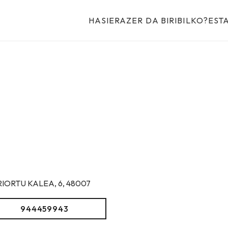
HASIERA
ZER DA BIRIBILKO?
EST
RIORTU KALEA, 6, 48007
944459943