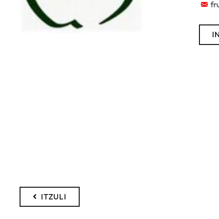
fr
I
ITZULI