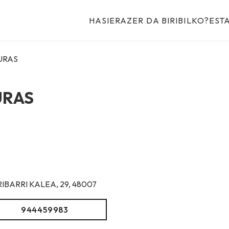
HASIERA
ZER DA BIRIBILKO?
EST
URAS
URAS
IBARRI KALEA, 29, 48007
944459983