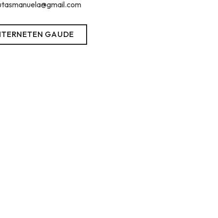
utasmanuela@gmail.com
NTERNETEN GAUDE