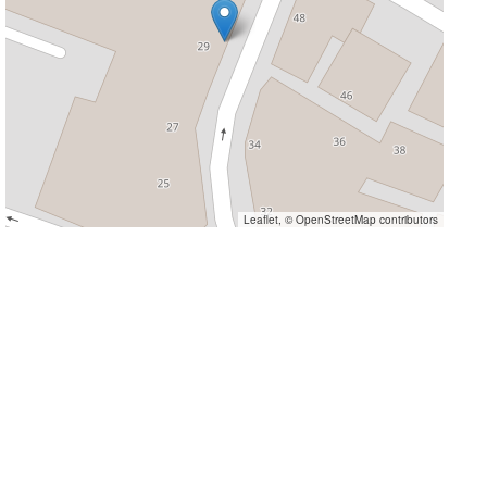
Leaflet
, ©
OpenStreetMap
contributors