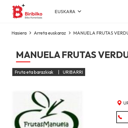
EUSKARA
Hasiera
Arreta euskaraz
MANUELA FRUTAS VERD
MANUELA FRUTAS VERD
Fruta eta barazkiak
|
URIBARRI
UR