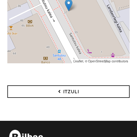
Leaflet
, ©
OpenStreetMap
contributors
ITZULI