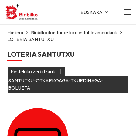
EUSKARA
Hasiera
Biribilko ikastaroetako establezimenduak
LOTERIA SANTUTXU
LOTERIA SANTUTXU
Bestelako zerbitzuak
|
SANTUTXU-OTXARKOAGA-TXURDINAGA-
BOLUETA