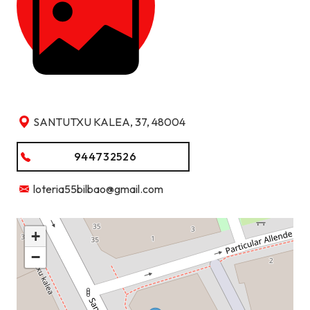
SANTUTXU KALEA, 37, 48004
944732526
loteria55bilbao@gmail.com
+
−