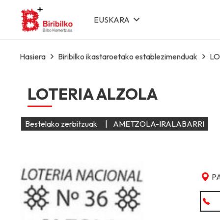
EUSKARA
Hasiera
Biribilko ikastaroetako establezimenduak
LO
LOTERIA ALZOLA
Bestelako zerbitzuak
|
AMETZOLA-IRALABARRI
P