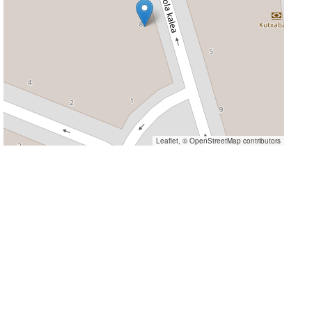
Leaflet
, ©
OpenStreetMap
contributors