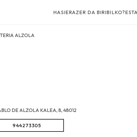
HASIERA
ZER DA BIRIBILKO?
EST
TERIA ALZOLA
ABLO DE ALZOLA KALEA, 8, 48012
944273305