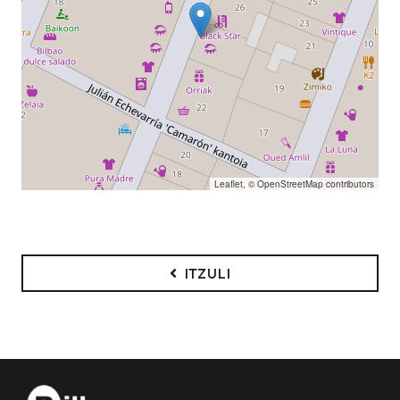
Leaflet
, ©
OpenStreetMap
contributors
ITZULI