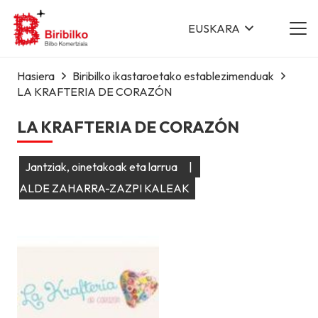
EUSKARA
Hasiera
Biribilko ikastaroetako establezimenduak
LA KRAFTERIA DE CORAZÓN
LA KRAFTERIA DE CORAZÓN
Jantziak, oinetakoak eta larrua
|
ALDE ZAHARRA-ZAZPI KALEAK