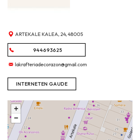
ARTEKALE KALEA, 24, 48005
944693625
lakrafteriadecorazon@gmail.com
INTERNETEN GAUDE
+
−