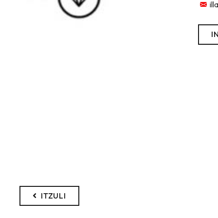
il
I
ITZULI