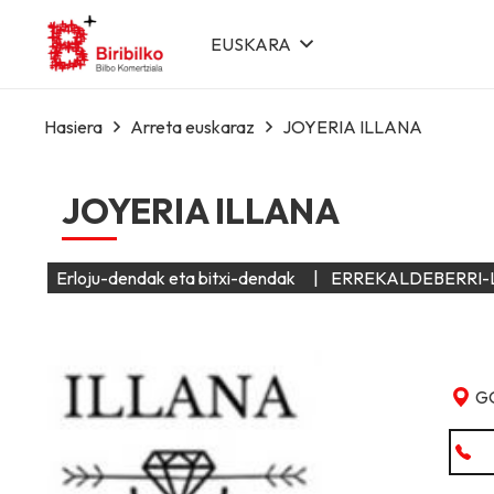
EUSKARA
Hasiera
Arreta euskaraz
JOYERIA ILLANA
JOYERIA ILLANA
Erloju-dendak eta bitxi-dendak
|
ERREKALDEBERRI-
G