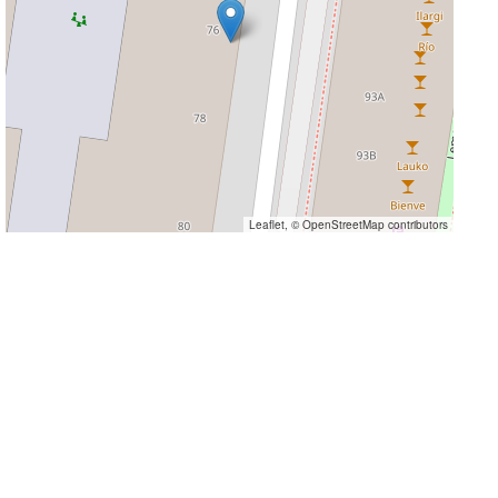
Leaflet
, ©
OpenStreetMap
contributors