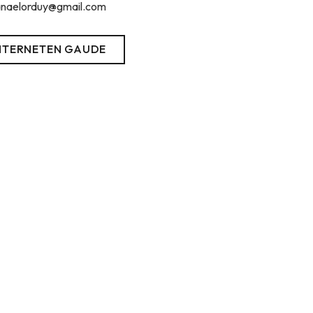
lanaelorduy@gmail.com
NTERNETEN GAUDE