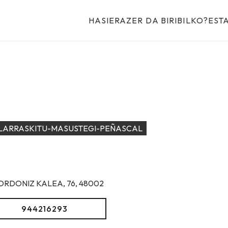
HASIERA
ZER DA BIRIBILKO?
EST
LARRASKITU-MASUSTEGI-PEÑASCAL
ORDONIZ KALEA, 76, 48002
944216293