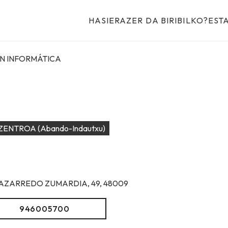
HASIERA
ZER DA BIRIBILKO?
EST
N INFORMÁTICA
ZENTROA (Abando-Indautxu)
AZARREDO ZUMARDIA, 49, 48009
946005700