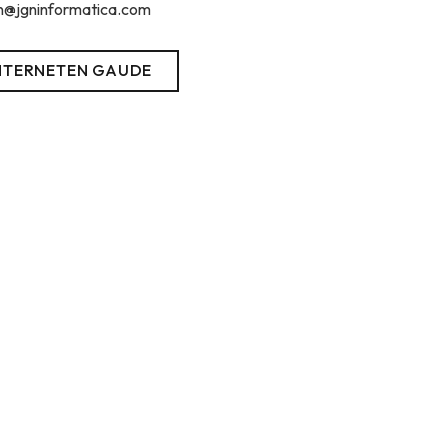
n@jgninformatica.com
NTERNETEN GAUDE