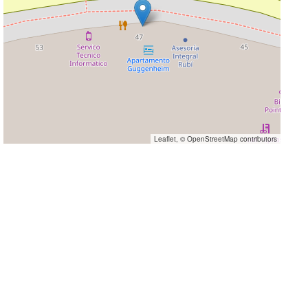
Leaflet
, ©
OpenStreetMap
contributors