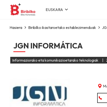
EUSKARA
Hasiera
Biribilko ikastaroetako establezimenduak
JG
JGN INFORMÁTICA
Informaziorako eta komunikazioetarako teknologiak
|
M