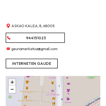
ASKAO KALEA, 8, 48005
944151023
geuriamerkatua@gmail.com
INTERNETEN GAUDE
+
−