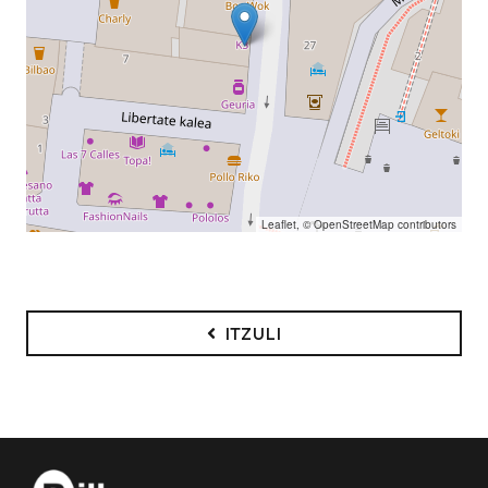
Leaflet
, ©
OpenStreetMap
contributors
ITZULI