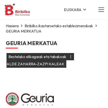
EUSKARA
Hasiera
Biribilko ikastaroetako establezimenduak
GEURIA MERKATUA
GEURIA MERKATUA
Bestelako elikagaiak eta tabakoak
|
ALDE ZAHARRA-ZAZPI KALEAK