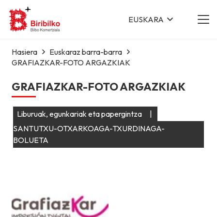
EUSKARA
Hasiera
Euskaraz barra-barra
GRAFIAZKAR-FOTO ARGAZKIAK
GRAFIAZKAR-FOTO ARGAZKIAK
Liburuak, egunkariak eta papergintza
|
SANTUTXU-OTXARKOAGA-TXURDINAGA-
BOLUETA