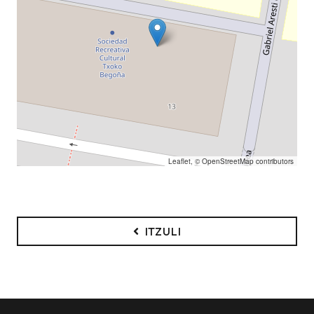
Leaflet
, ©
OpenStreetMap
contributors
ITZULI