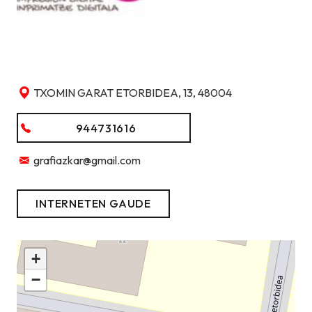
TXOMIN GARAT ETORBIDEA, 13, 48004
944731616
grafiazkar@gmail.com
INTERNETEN GAUDE
+
−