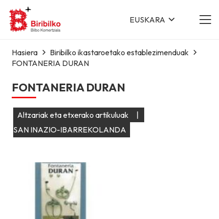
EUSKARA
Hasiera
Biribilko ikastaroetako establezimenduak
FONTANERIA DURAN
FONTANERIA DURAN
Altzariak eta etxerako artikuluak
|
SAN INAZIO-IBARREKOLANDA