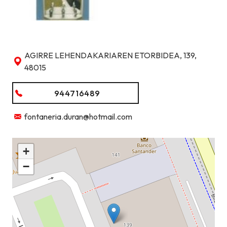
AGIRRE LEHENDAKARIAREN ETORBIDEA, 139,
48015
944716489
fontaneria.duran@hotmail.com
+
−