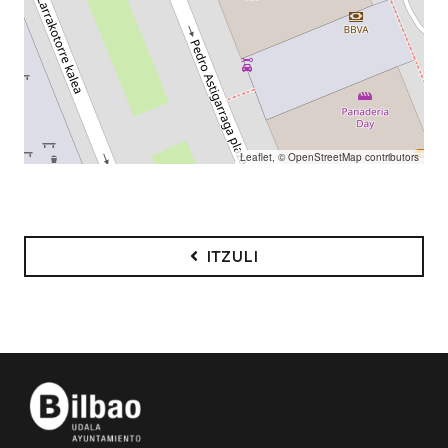
Leaflet
, ©
OpenStreetMap
contributors
ITZULI