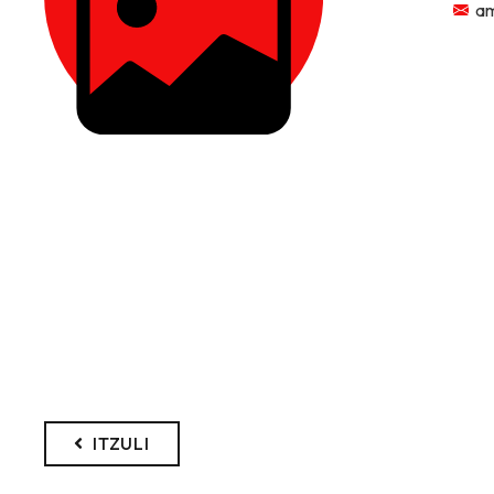
am
ITZULI