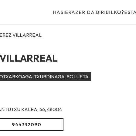
HASIERA
ZER DA BIRIBILKO?
EST
EREZ VILLARREAL
 VILLARREAL
OTXARKOAGA-TXURDINAGA-BOLUETA
ANTUTXU KALEA, 66, 48004
944332090