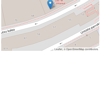
Leaflet
, ©
OpenStreetMap
contributors