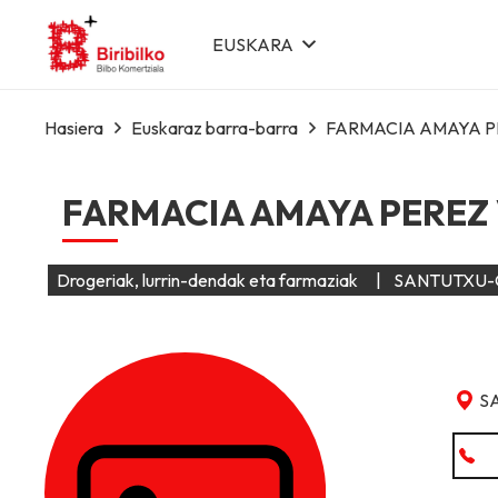
EUSKARA
Hasiera
Euskaraz barra-barra
FARMACIA AMAYA P
FARMACIA AMAYA PEREZ
Drogeriak, lurrin-dendak eta farmaziak
|
SANTUTXU-
S