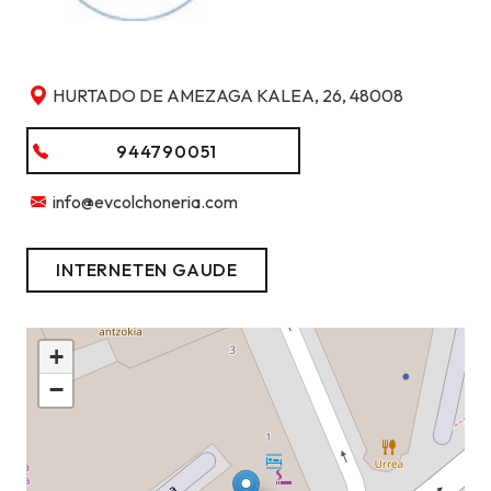
HURTADO DE AMEZAGA KALEA, 26, 48008
944790051
info@evcolchoneria.com
INTERNETEN GAUDE
+
−