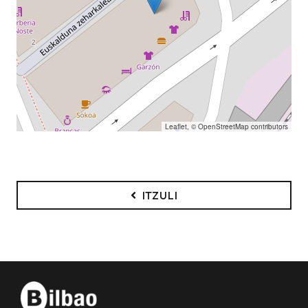
Leaflet
, ©
OpenStreetMap
contributors
ITZULI