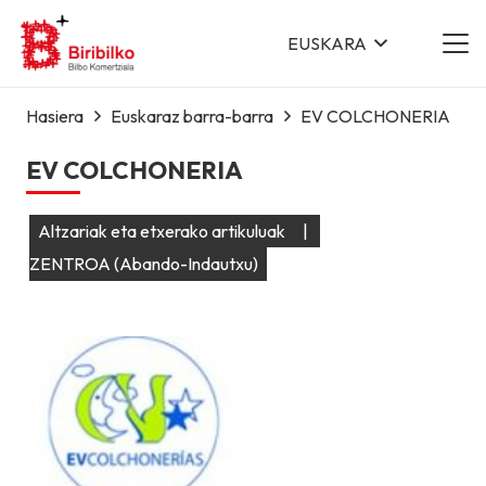
EUSKARA
Hasiera
Euskaraz barra-barra
EV COLCHONERIA
EV COLCHONERIA
Altzariak eta etxerako artikuluak
|
ZENTROA (Abando-Indautxu)