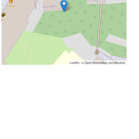
Leaflet
, ©
OpenStreetMap
contributors