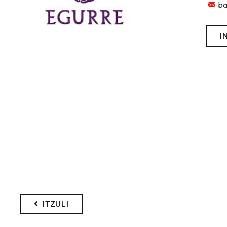
ba
I
ITZULI