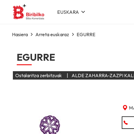
EUSKARA
Hasiera
Arreta euskaraz
EGURRE
EGURRE
Ostalaritza zerbitzuak
|
ALDE ZAHARRA-ZAZPI KA
M