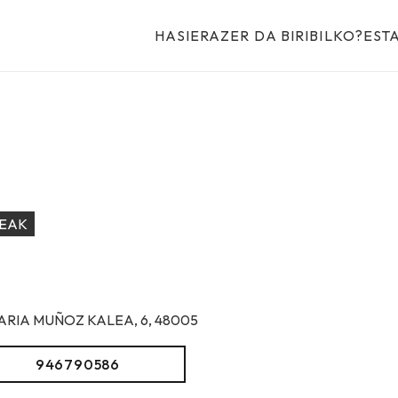
HASIERA
ZER DA BIRIBILKO?
EST
LEAK
ARIA MUÑOZ KALEA, 6, 48005
946790586