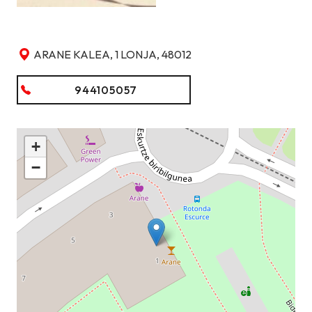
ARANE KALEA, 1 LONJA, 48012
944105057
+
−