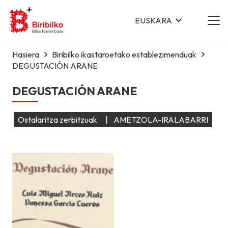
EUSKARA
Hasiera
Biribilko ikastaroetako establezimenduak
DEGUSTACIÓN ARANE
DEGUSTACIÓN ARANE
Ostalaritza zerbitzuak
|
AMETZOLA-IRALABARRI