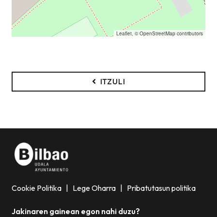
Leaflet
, ©
OpenStreetMap
contributors
ITZULI
Cookie Politika
|
Lege Oharra
|
Pribatutasun politika
Jakinaren gainean egon nahi duzu?