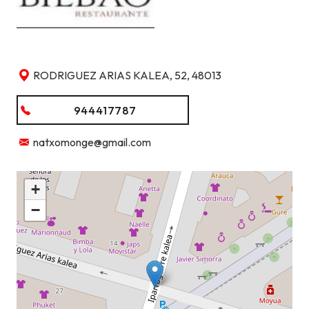
RODRIGUEZ ARIAS KALEA, 52, 48013
944417787
natxomonge@gmail.com
+
−