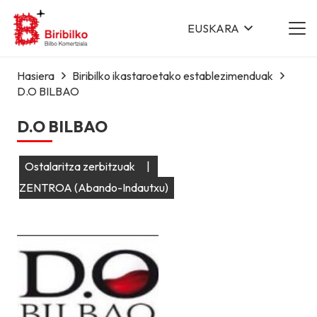
EUSKARA
Hasiera
Biribilko ikastaroetako establezimenduak
D.O BILBAO
D.O BILBAO
Ostalaritza zerbitzuak
|
ZENTROA (Abando-Indautxu)