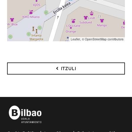
Leaflet
, ©
OpenStreetMap
contributors
ITZULI