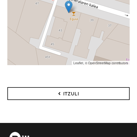
Leaflet
, ©
OpenStreetMap
contributors
ITZULI