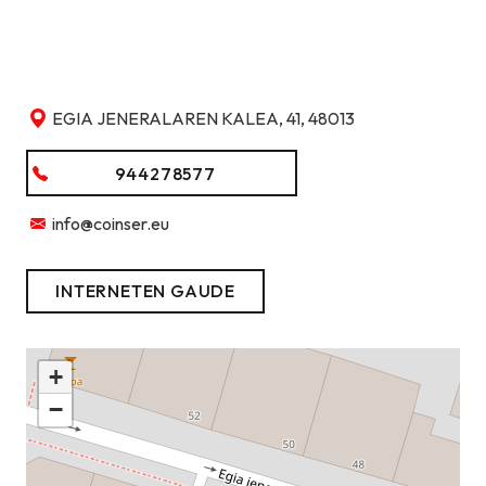
EGIA JENERALAREN KALEA, 41, 48013
944278577
info@coinser.eu
INTERNETEN GAUDE
+
−