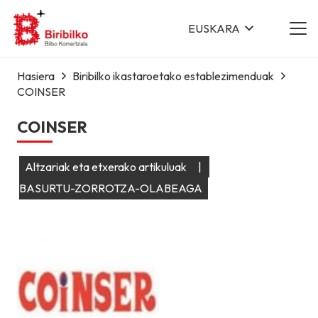
EUSKARA
Hasiera
Biribilko ikastaroetako establezimenduak
COINSER
COINSER
Altzariak eta etxerako artikuluak
|
BASURTU-ZORROTZA-OLABEAGA