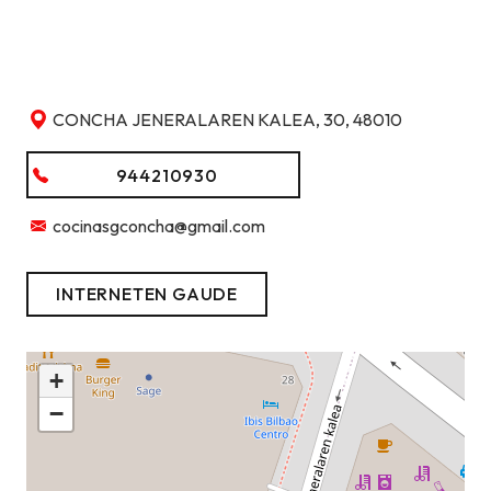
CONCHA JENERALAREN KALEA, 30, 48010
944210930
cocinasgconcha@gmail.com
INTERNETEN GAUDE
+
−