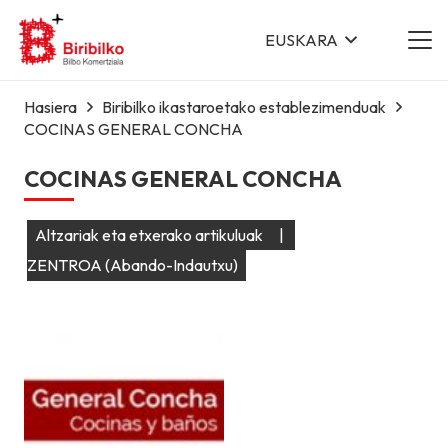
EUSKARA
Hasiera
Biribilko ikastaroetako establezimenduak
COCINAS GENERAL CONCHA
COCINAS GENERAL CONCHA
Altzariak eta etxerako artikuluak
|
ZENTROA (Abando-Indautxu)