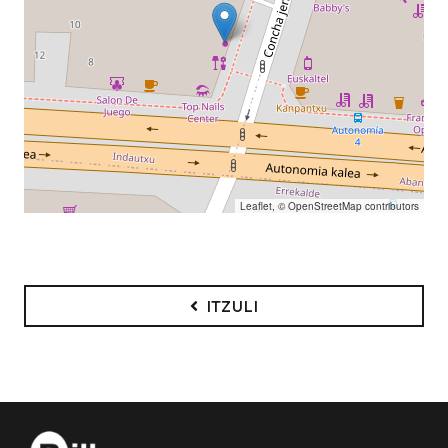
Leaflet
, ©
OpenStreetMap
contributors
ITZULI