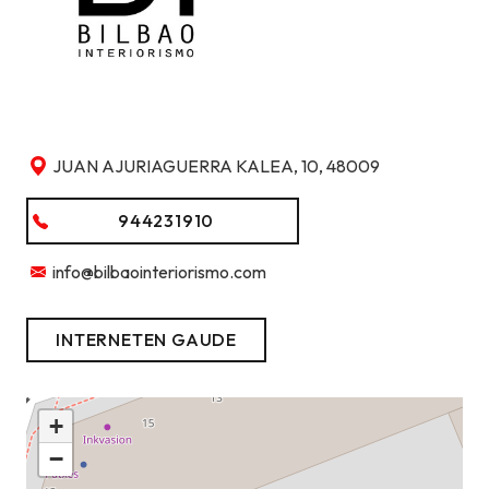
JUAN AJURIAGUERRA KALEA, 10, 48009
944231910
info@bilbaointeriorismo.com
INTERNETEN GAUDE
+
−