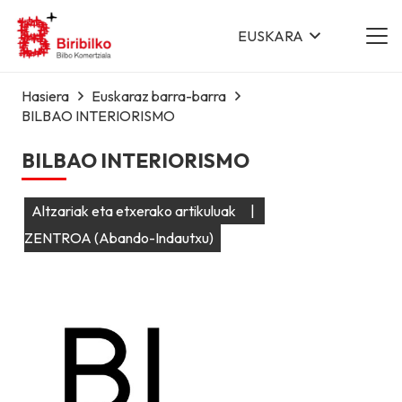
EUSKARA
Hasiera
Euskaraz barra-barra
BILBAO INTERIORISMO
BILBAO INTERIORISMO
Altzariak eta etxerako artikuluak
|
ZENTROA (Abando-Indautxu)