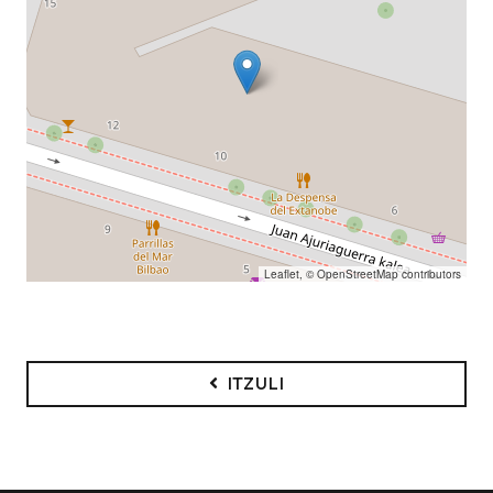
Leaflet
, ©
OpenStreetMap
contributors
ITZULI