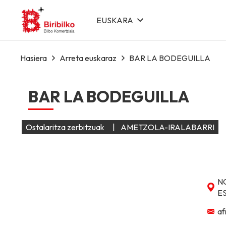
EUSKARA
Hasiera
Arreta euskaraz
BAR LA BODEGUILLA
BAR LA BODEGUILLA
Ostalaritza zerbitzuak
|
AMETZOLA-IRALABARRI
N
E
af