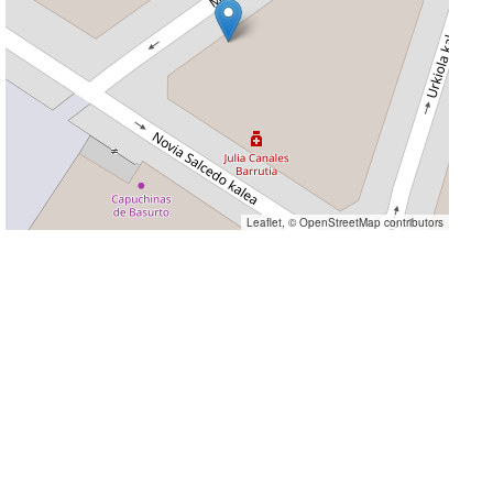
Leaflet
, ©
OpenStreetMap
contributors