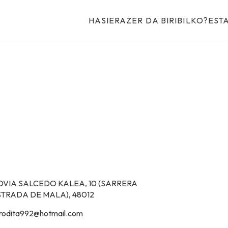
HASIERA
ZER DA BIRIBILKO?
EST
OVIA SALCEDO KALEA, 10 (SARRERA
STRADA DE MALA), 48012
rodita992@hotmail.com