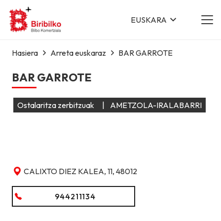
EUSKARA
Hasiera
Arreta euskaraz
BAR GARROTE
BAR GARROTE
Ostalaritza zerbitzuak
|
AMETZOLA-IRALABARRI
CALIXTO DIEZ KALEA, 11, 48012
944211134