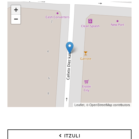
+
−
Leaflet
, ©
OpenStreetMap
contributors
ITZULI