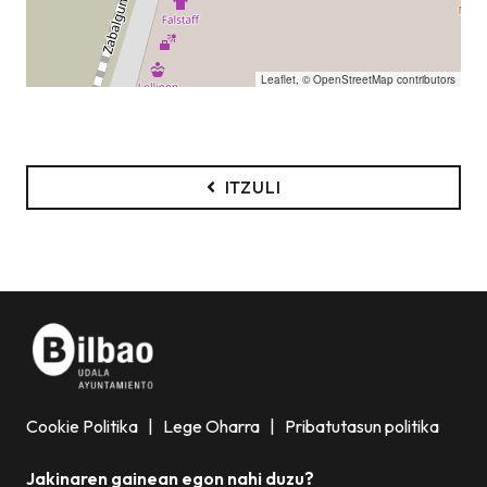
Leaflet
, ©
OpenStreetMap
contributors
ITZULI
Cookie Politika
|
Lege Oharra
|
Pribatutasun politika
Jakinaren gainean egon nahi duzu?