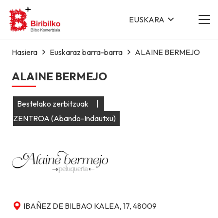
EUSKARA
Hasiera
Euskaraz barra-barra
ALAINE BERMEJO
ALAINE BERMEJO
Bestelako zerbitzuak
|
ZENTROA (Abando-Indautxu)
IBAÑEZ DE BILBAO KALEA, 17, 48009