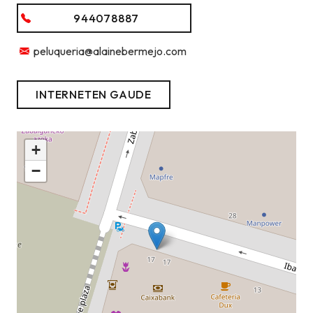
944078887
peluqueria@alainebermejo.com
INTERNETEN GAUDE
+
−